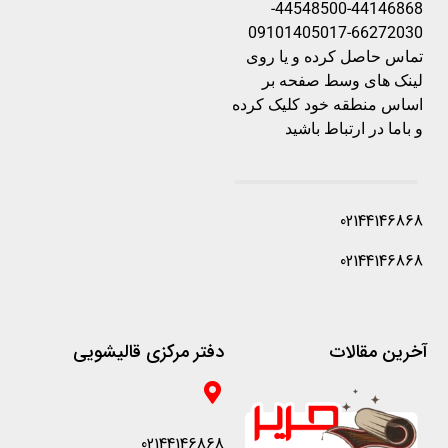
44146868-44548500-
66272030-09101405017
تماس حاصل کرده و یا روی
لینک های وسط صفحه بر
اساس منطقه خود کلیک کرده
و باما در ارتباط باشید
02144146868
02144146868
آخرین مقالات
دفتر مرکزی قالیشویی
02144146868