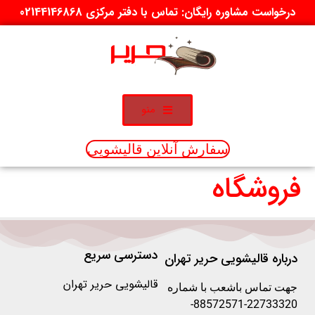
درخواست مشاوره رایگان: تماس با دفتر مرکزی 02144146868
منو
سفارش آنلاین قالیشویی
فروشگاه
دسترسی سریع
درباره قالیشویی حریر تهران
قالیشویی حریر تهران
جهت تماس باشعب با شماره
22733320-88572571-